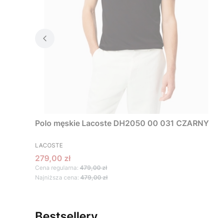
Polo męskie Lacoste DH2050 00 031 CZARNY
PRODUCENT
LACOSTE
Cena promocyjna
279,00 zł
Cena regularna:
479,00 zł
Najniższa cena:
479,00 zł
Bestsellery