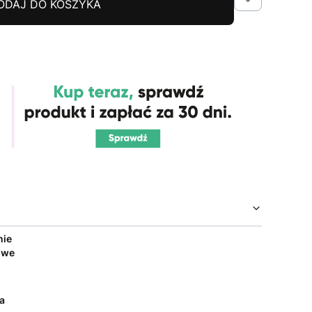
ODAJ DO KOSZYKA
nie
owe
a