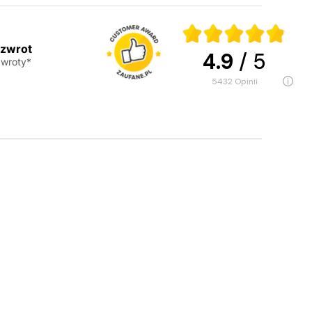
 zwrot
4.9
/ 5
wroty*
5432
opinii