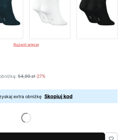
Rozwiń więcej
obniżką:
54,90 zł
-27%
Skopiuj kod
zyskaj extra obniżkę