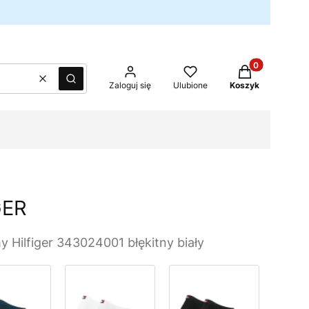
Produkty w kos
Wyczyść
Szukaj
Zaloguj się
Ulubione
Koszyk
GER
Hilfiger 343024001 błękitny biały