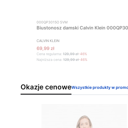
Kod produktu
000QP3015O SVM
Biustonosz damski Calvin Klein 000QP30
PRODUCENT
CALVIN KLEIN
Cena promocyjna
69,99 zł
Cena regularna:
129,99 zł
-46%
Najniższa cena:
129,99 zł
-46%
Okazje cenowe
Wszystkie produkty w promo