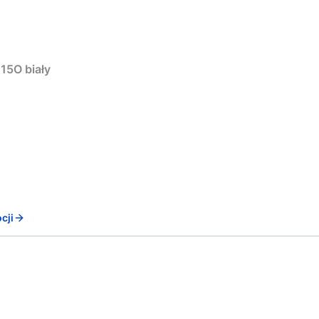
15O biały
cji