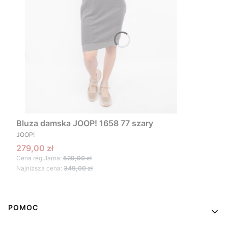
Bluza damska JOOP! 1658 77 szary
PRODUCENT
JOOP!
Cena promocyjna
279,00 zł
Cena regularna:
529,90 zł
Najniższa cena:
349,00 zł
Linki w stopce
POMOC