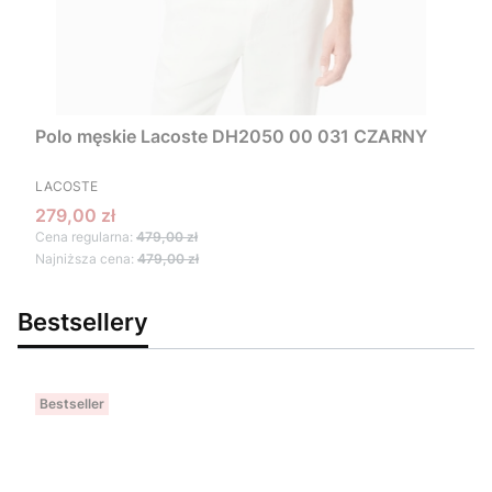
Polo męskie Lacoste DH2050 00 031 CZARNY
PRODUCENT
LACOSTE
Cena promocyjna
279,00 zł
Cena regularna:
479,00 zł
Najniższa cena:
479,00 zł
Bestsellery
Bestseller