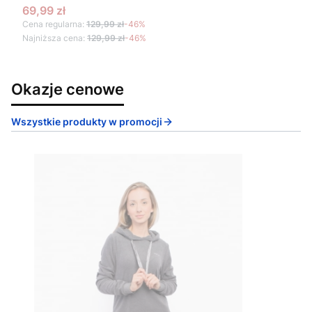
Cena promocyjna
69,99 zł
Cena regularna:
129,99 zł
-46%
Najniższa cena:
129,99 zł
-46%
Okazje cenowe
Wszystkie produkty w promocji