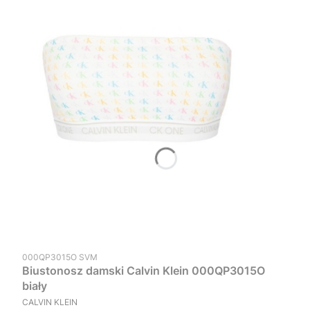
Kod produktu
000QP3015O SVM
Biustonosz damski Calvin Klein 000QP3015O
biały
PRODUCENT
CALVIN KLEIN