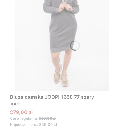
Bluza damska JOOP! 1658 77 szary
PRODUCENT
JOOP!
Cena promocyjna
279,00 zł
Cena regularna:
529,90 zł
Najniższa cena:
349,00 zł