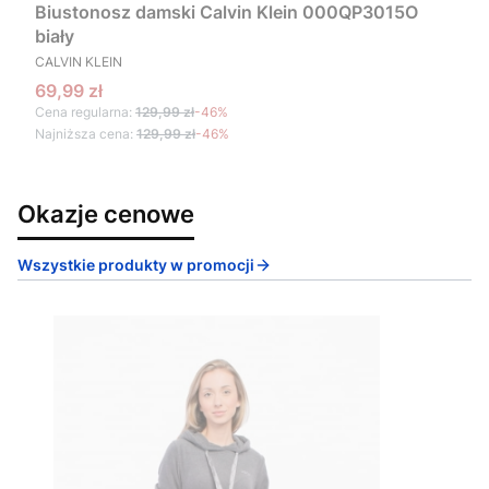
Biustonosz damski Calvin Klein 000QP3015O
biały
PRODUCENT
CALVIN KLEIN
Cena promocyjna
69,99 zł
Cena regularna:
129,99 zł
-46%
Najniższa cena:
129,99 zł
-46%
Okazje cenowe
Wszystkie produkty w promocji