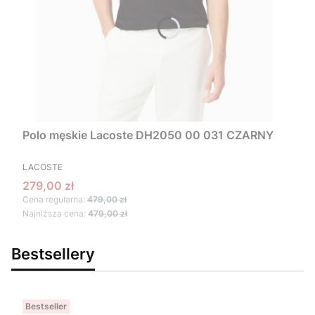
Polo męskie Lacoste DH2050 00 031 CZARNY
PRODUCENT
LACOSTE
Cena promocyjna
279,00 zł
Cena regularna:
479,00 zł
Najniższa cena:
479,00 zł
Bestsellery
Bestseller