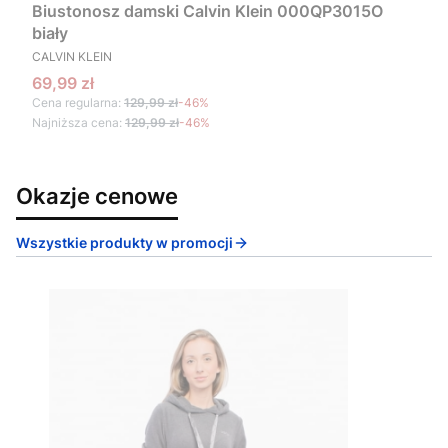
Biustonosz damski Calvin Klein 000QP3015O
biały
PRODUCENT
CALVIN KLEIN
Cena promocyjna
69,99 zł
Cena regularna:
129,99 zł
-46%
Najniższa cena:
129,99 zł
-46%
Okazje cenowe
Wszystkie produkty w promocji