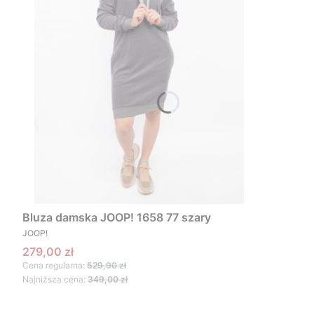
Bluza damska JOOP! 1658 77 szary
PRODUCENT
JOOP!
Cena promocyjna
279,00 zł
Cena regularna:
529,90 zł
Najniższa cena:
349,00 zł