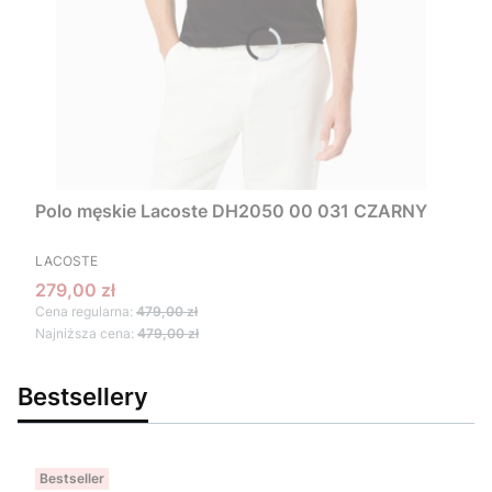
Polo męskie Lacoste DH2050 00 031 CZARNY
PRODUCENT
LACOSTE
Cena promocyjna
279,00 zł
Cena regularna:
479,00 zł
Najniższa cena:
479,00 zł
Bestsellery
Bestseller